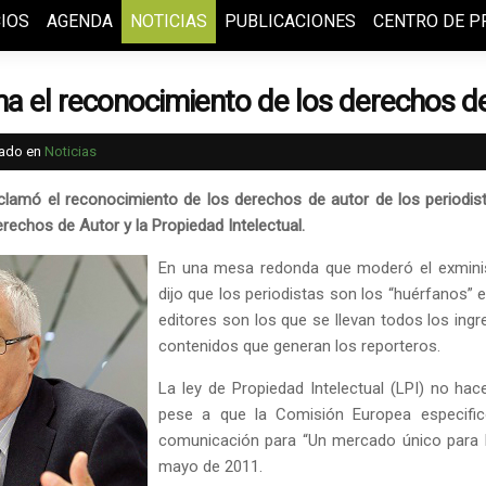
IOS
AGENDA
NOTICIAS
PUBLICACIONES
CENTRO DE P
a el reconocimiento de los derechos de
cado en
Noticias
clamó el reconocimiento de los derechos de autor de los periodis
erechos de Autor y la Propiedad Intelectual.
En una mesa redonda que moderó el exminist
dijo que los periodistas son los “huérfanos” e
editores son los que se llevan todos los ingre
contenidos que generan los reporteros.
La ley de Propiedad Intelectual (LPI) no hac
pese a que la Comisión Europea especificó
comunicación para “Un mercado único para lo
mayo de 2011.