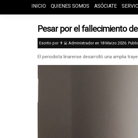
INICIO
QUIENES SOMOS
ASÓCIATE
SERVIC
Pesar por el fallecimiento d
Escrito por 👨‍💻 Administrador en
18 Marzo 2026
. Publ
El periodista linarense desarrolló una amplia tray