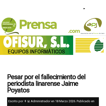
953 23 44 95 - 640 209 813 |
Pesar por el fallecimiento del
periodista linarense Jaime
Poyatos
Escrito por 👨‍💻 Administrador en
18 Marzo 2026
. Publicado en